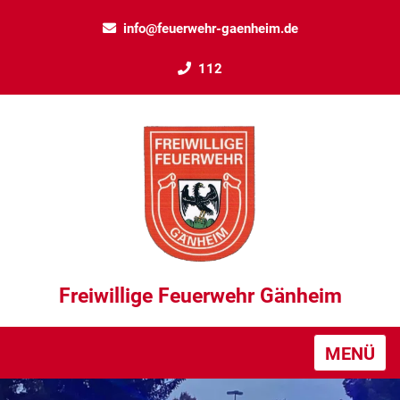
info@feuerwehr-gaenheim.de
112
Freiwillige Feuerwehr Gänheim
MENÜ