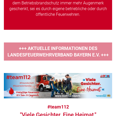
dem Betriebsbrandschutz immer mehr Augenmerk
geschenkt, sei es durch eigene betriebliche oder durch
öffentliche Feuerwehren.
+++ AKTUELLE INFORMATIONEN DES
LANDESFEUERWEHRVERBAND BAYERN E.V. +++
#team112
"Viele Gesichter. Eine Heimat."