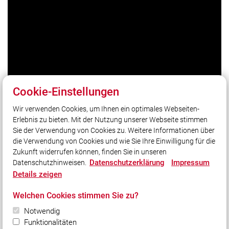
Cookie-Einstellungen
Wir verwenden Cookies, um Ihnen ein optimales Webseiten-
Erlebnis zu bieten. Mit der Nutzung unserer Webseite stimmen
Unser Leitsatz
Sie der Verwendung von Cookies zu. Weitere Informationen über
Gott zur Ehr, dem nächsten zur Wehr, seit 1875!
die Verwendung von Cookies und wie Sie Ihre Einwilligung für die
Zukunft widerrufen können, finden Sie in unseren
Datenschutzerklärung
Impressum
Datenschutzhinweisen.
Social Media
Details zeigen
Auch unterwegs immer auf dem Laufenden bleiben?
Welchen Cookies stimmen Sie zu?
Bleiben Sie mit uns in Kontakt und vernetzen Sie sich
mit uns!
Notwendig
Funktionalitäten